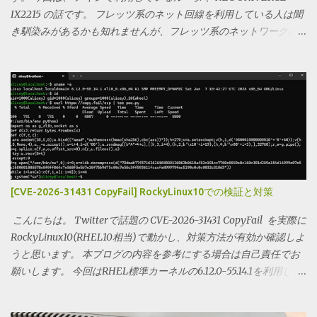
IX2215 の話です。 フレッツ系のネット回線を利用している人は聞
き馴染みがあるかも知れませんが、フレッツ系のネットワークに
接続する方式にPPPoEとIPoEというものがあります。最近だと、
IPoEにすると速くなる！というような話を耳にするかもしれませ
んが、別にIPoEという通信方式が特別速いというわけではありま
せん。PPPoE接続時に用いられる認証を行う部分が混雑するた
め、回避策として、IPoE方式がもてはやされているという認識の
方が正しいでしょう。 しかし、話題のIPoE方式ではIPv4をベー
スにした通信が行えません。ここで登場するのが、IPv4 over IPv6
です。 v6プラスとも呼ばれていますかね？( JPNEの IPv4/IPv6イ
ンターネット接続サービスの総称でした。申し訳ございません ) こ
[CVE-2026-31431 CopyFail] RockyLinux10での検証と対策
れを行うことで、センターまでの通信をIPv6 IPoEで行い、そこか
らIPv4の通信を行うような図が出来上がります。これらに用いら
こんにちは。 Twitterで話題の CVE-2026-31431 CopyFail を実際に
れる技術に トンネリング型の処理を行う DS-LiteやMAP-E 等があ
RockyLinux10(RHEL10相当)で動かし、対策方法が有効か確認しよ
りますが、 どちらもある程度の処理能力がルータに求められ ま
うと思います。 本ブログの内容を参考にする場合は自己責任でお
す。家庭側の ルータの性能が低いと、この処理で通信が律速され
願いします。 今回はRHEL標準カーネルの6.12.0-55.14.1を利用しま
てしまうのです。 ここからが本題ですが、 この通信をIX2215で
す( kernel.org のナンバリングとは異なるのでご注意ください。)
行うと、どれだけの力を発揮してくれるのか 、検証してみたいと
まずはPOCプログラムを落としてPythonで実行してみます。 この