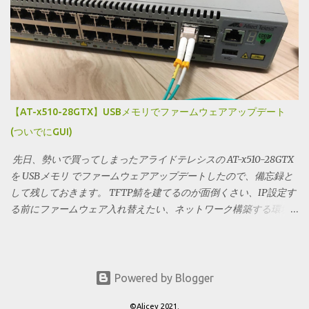
思います。あまり検証している人が居ないように見えたので、少
ように短いプログラムであっさりrootが取れてしまいました。 次
しでも参考になると幸いです。 ※IX2215は業務用ルータという区
に、 copy.fail に書かれた MITIGATION 相当のことを行ってみま
分ですが、最新機種(民生用含む)と比較すると必ずしも速いという
す。 こちらもあっさり突破できました。これはRHELのKernelが
訳ではありません。また、環境により差もあるかと思います。あ
CONFIG_CRYPT_USER_API_AEAD=YでBuildされている為、無効化出
くまで、以下の環境で検証した結果として掲載します。 ※DS-Lite
来ないという罠によるものです。 次にinitcall_blacklistを利用して
はNATステートフル、MAP-EはNATステートレスの為、両者を比
みます。 こちらは問題なく対策出来たようです。 再起動が必須に
較した場合、今回実験したDS-Liteの方が処理が軽いと思われま
なってしまいますが、短期的な対策はこちらで行うのが良さそう
【AT-x510-28GTX】USBメモリでファームウェアアップデート
す。差が出る場合この辺に違いがあるかも？ （上記説明は、自分
に思えます。 以上簡易的な検証でした。 追記 redhatにも同様の
(ついでにGUI)
の理解をそのまま文字化した為、誤っていたらごめんなさい。固
mitigationが掲載されました。また、修正版のKernelも出来てきて
定IPサービスの場合、X-Pass等でもステートレスになると言った
いるようなので、yum updateで対応可能になりそうです。 CVE-
先日、勢いで買ってしまったアライドテレシスの AT-x510-28GTX
話も聞...
2026-31431 ばいち
を USBメモリ でファームウェアアップデートしたので、備忘録と
して残しておきます。 TFTP鯖を建てるのが面倒くさい、IP設定す
る前にファームウェア入れ替えたい、ネットワーク構築する環境
がないみたいな時に有効かと思います。 USBメモリの準備 USBメ
モリの準備は簡単で、公式サイトから落とした ファームウェアの
データ をメモリ内にコピーするだけです。フォーマットは FAT32
で行っています。 本体フラッシュメモリの空き容量確保 awplus#
Powered by Blogger
show file systems を実行すると、本体フラッシュメモリの空き容
©Alicey 2021.
量を確認することができます。 おそらく、バックアップのイメー