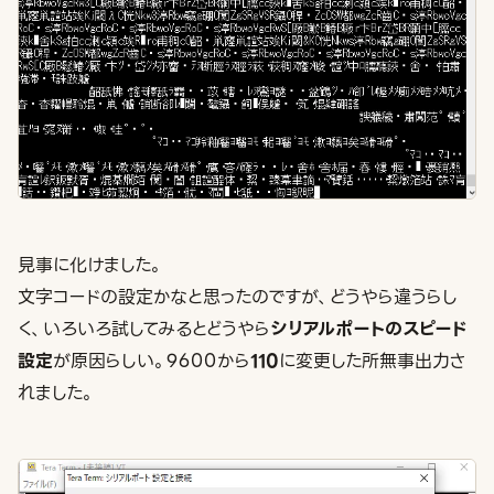
見事に化けました。
文字コードの設定かなと思ったのですが、どうやら違うらし
く、いろいろ試してみるとどうやら
シリアルポートのスピード
設定
が原因らしい。9600から
110
に変更した所無事出力さ
れました。