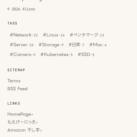
© 2026 Alicey
TAGS
#Network
#Linux
#ベンチマーク
·22
·16
·13
#Server
#Storage
#日常
#Mac
·10
·9
·7
·6
#Camera
#Kubernetes
#SSD
·5
·5
·5
SITEMAP
Terms
RSS Feed
LINKS
HomePage
↗
もえげーにっき
↗
Amazon 干し芋
↗