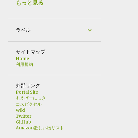
2
9月 2024
もっと見る
1
7月 2024
1
3月 2024
ラベル
1
12月 2023
1
10月 2023
サイトマップ
1
9月 2023
Home
利用規約
1
7月 2023
1
6月 2023
外部リンク
1
5月 2023
Portal Site
もえげーにっき
1
4月 2023
コスピクセル
Wiki
2
3月 2023
Twitter
GitHub
3
11月 2022
Amazon欲しい物リスト
2
10月 2022