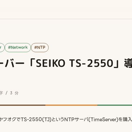
r
#Network
#NTP
ーバー「SEIKO TS-2550
字 / 3 分
オクでTS-2550(TJ)というNTPサーバ(TimeServer)を