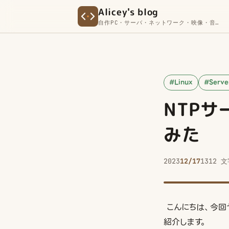
Alicey's blog
自作PC・サーバ・ネットワーク・映像・音
響 ETC.
#Linux
#Serve
NTPサ
みた
2023
12/17
1312 文
こんにちは、今回ヤフ
紹介します。