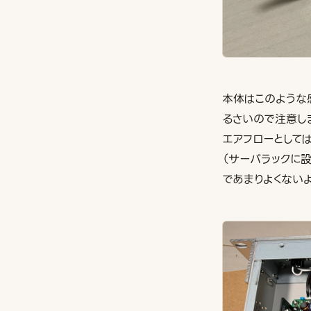
本体はこのような感
るさいので注意し
エアフローとして
（サーバラックに
であまりよくない